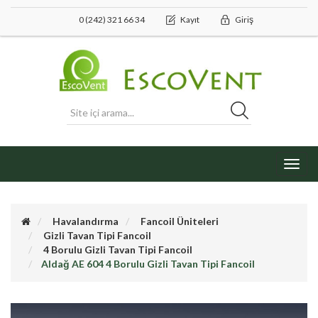
0 (242) 321 66 34
Kayıt
Giriş
Toggl
navig
Havalandırma
Fancoil Üniteleri
Gizli Tavan Tipi Fancoil
4 Borulu Gizli Tavan Tipi Fancoil
Aldağ AE 604 4 Borulu Gizli Tavan Tipi Fancoil