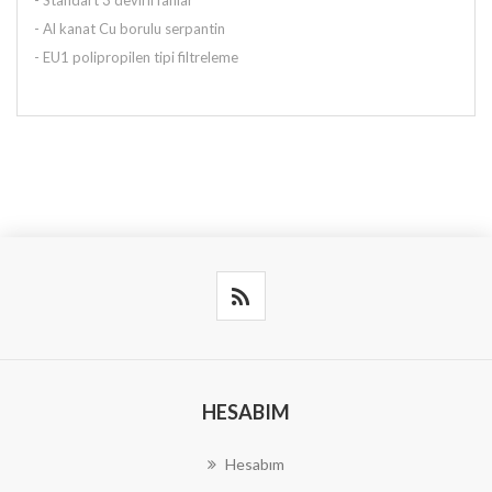
- Standart 3 devirli fanlar
- Al kanat Cu borulu serpantin
- EU1 polipropilen tipi filtreleme
HESABIM
Hesabım