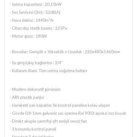
- Isıtma kapasitesi : 20,15kW
- Ses Seviyesi (3m) : 52dB(A)
- Hava debisi : 1440m³/h
- Cihaz dışı statik basınç : 225Pa
- Motor gücü : 180W
- Boyutlar: Genişlik x Yükseklik x Uzunluk : 220x480x1460mm
- Su giriş/çıkış bağlantısı : 3/4''
- Kullanım Alanı: Tüm ısıtma soğutma hatları
- Modern dekoratif görünüm
- ABS plastik panjur
- Hareketli yan kapaklar ile kontrol paneline kolay ulaşım
- Gövde 0,8-1mm galvaniz sac üzerine Ral 9002 epoksi toz boyalı
- Direkt akuple santrifuj çift emişli sessiz fan
- 3 konumlu kontrol paneli