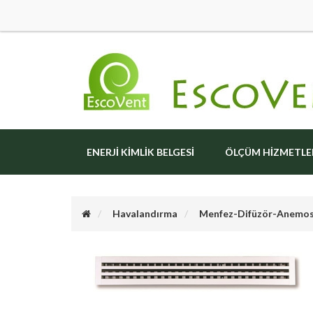
ENERJI KIMLIK BELGESI
ÖLÇÜM HIZMETLE
Havalandırma
Menfez-Difüzör-Anemo