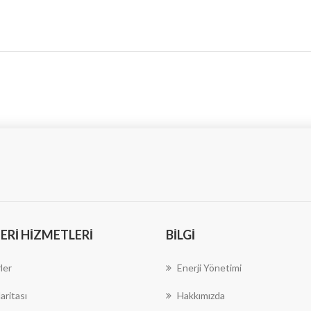
RI HIZMETLERI
BILGI
ler
Enerji Yönetimi
aritası
Hakkımızda