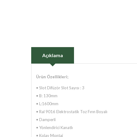
Açıklama
Ürün Özellikleri;
• Slot Difüzör Slot Sayısı : 3
•
B: 130mm
•
L:1600mm
•
Ral 9016 Elektrostatik Toz Fırın Boyalı
•
Damperli
•
Yönlendirici Kanatlı
•
Kolay Montaj