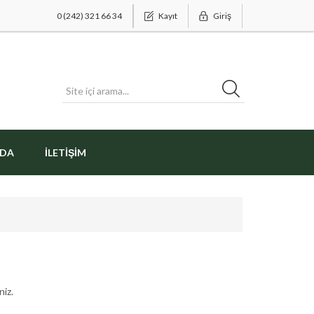
0 (242) 321 66 34
Kayıt
Giriş
ZDA
İLETIŞIM
niz.