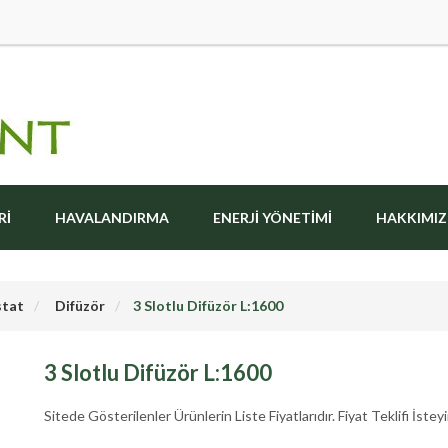
RI
HAVALANDIRMA
ENERJI YÖNETIMI
HAKKIMI
stat
Difüzör
3 Slotlu Difüzör L:1600
3 Slotlu Difüzör L:1600
Sitede Gösterilenler Ürünlerin Liste Fiyatlarıdır. Fiyat Teklifi İsteyi