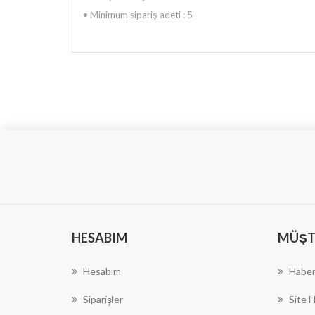
•
Minimum sipariş adeti : 5
HESABIM
MÜŞTE
Hesabım
Haber
Siparişler
Site H