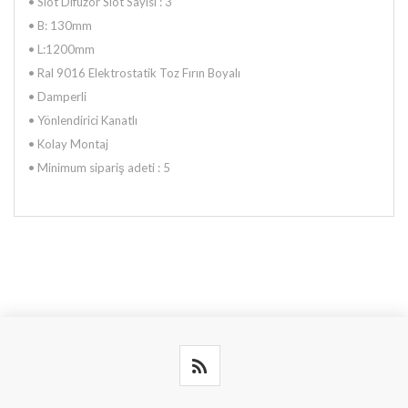
• Slot Difüzör Slot Sayısı : 3
•
B: 130mm
•
L:1200mm
•
Ral 9016 Elektrostatik Toz Fırın Boyalı
•
Damperli
•
Yönlendirici Kanatlı
•
Kolay Montaj
•
Minimum sipariş adeti : 5