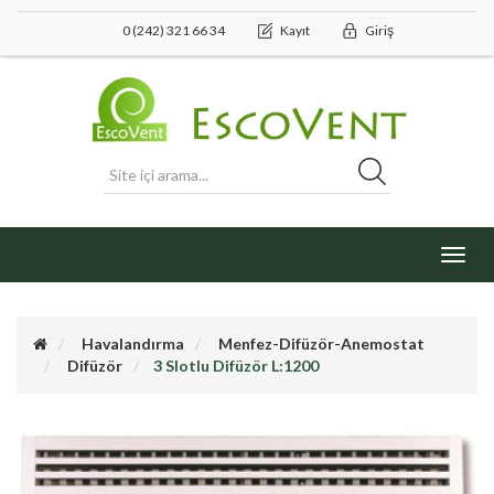
0 (242) 321 66 34
Kayıt
Giriş
Toggl
navig
Havalandırma
Menfez-Difüzör-Anemostat
Difüzör
3 Slotlu Difüzör L:1200